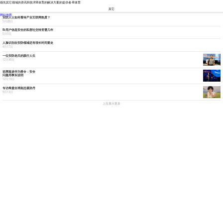
领先其它领域的资讯和技术6t体育的解决方案的提供者-6t体育
其它
资讯
市场
技术
新品
财经
访谈
视点
网站地图
安防人士如何看待产业互联网热度？
5月28日
fb用户信息安全的私密社交转变需几年
5月5日
人脸识别在安防领域还有很长时间要走
4月17日
一位安防老兵的践行人生
12月30日
胡厚崑谈华为禁令：安全
问题用事实说明
12月19日
专访希捷全球副总裁孙丹
9月13日
上拉显示更多