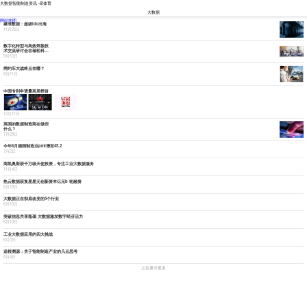
大数据智能制造资讯 -6t体育
大数据
资讯
市场
技术
新品
财经
访谈
视点
网站地图
秦淮数据：超级idc出海
11月25日
数字化转型与高效焊接技
术交流研讨会在瑞松科技
举办
9月10日
网约车大战终点在哪？
8月11日
中国专利申请量高居榜首
12月11日
英国的数据制造商在做些
什么？
7月29日
今年6月德国制造业pmi增至45.2
7月2日
商凯奥斯获千万级天使投资，专注工业大数据服务
11月4日
热云数据获复星星元创新资本亿元b 轮融资
6月19日
大数据正在彻底改变的5个行业
6月10日
突破信息共享瓶颈 大数据激发数字经济活力
6月10日
工业大数据应用的四大挑战
6月5日
追根溯源：关于智能制造产业的几点思考
6月4日
上拉显示更多