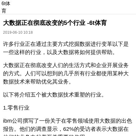
6t体
育
大数据正在彻底改变的5个行业 -6t体育
2019-06-10 10:18
许多行业正在通过主要方式挖掘数据进行变革以下是
一些这样的行业，以及大数据将如何提供帮助。
长按识别二维码
大数据正在彻底改变人们的生活方式和企业开展业务
进入ofweek阅读全文
的方式。人们可以想到的几乎所有行业都使用某种大
数据技术来帮助优化其业务。
以下将介绍五个被大数据技术重塑的行业。
1.零售行业
ibm公司撰写了一份关于在零售领域使用大数据的出色
报告。他们的调查显示，62%的受访者表示大数据在