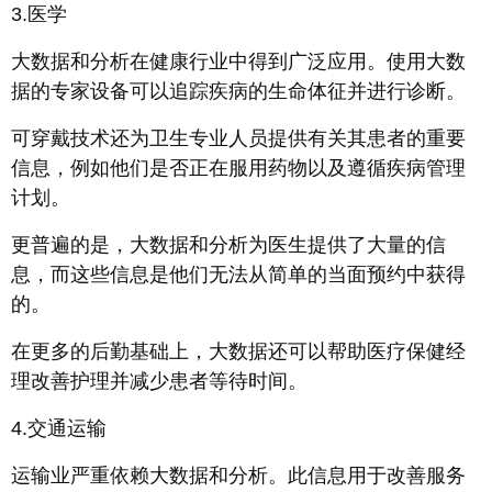
3.医学
大数据和分析在健康行业中得到广泛应用。使用大数
据的专家设备可以追踪疾病的生命体征并进行诊断。
可穿戴技术还为卫生专业人员提供有关其患者的重要
信息，例如他们是否正在服用药物以及遵循疾病管理
计划。
更普遍的是，大数据和分析为医生提供了大量的信
息，而这些信息是他们无法从简单的当面预约中获得
的。
在更多的后勤基础上，大数据还可以帮助医疗保健经
理改善护理并减少患者等待时间。
4.交通运输
运输业严重依赖大数据和分析。此信息用于改善服务