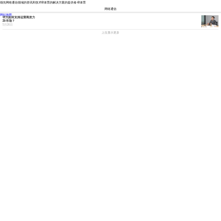
领先网络通信领域的资讯和技术6t体育的解决方案的提供者-6t体育
网络通信
资讯
市场
技术
新品
财经
访谈
视点
网站地图
华为如何支持运营商发力
2b市场？
5月26日
上拉显示更多