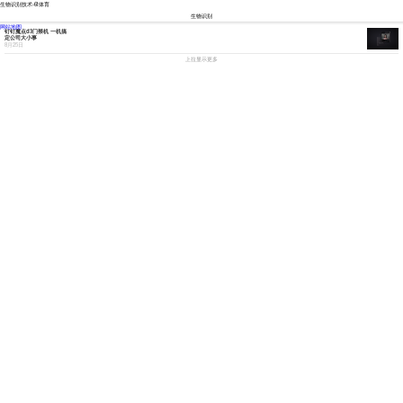
生物识别技术-6t体育
生物识别
市场
技术
新品
视点
网站地图
钉钉魔点d3门禁机 一机搞
定公司大小事
8月25日
上拉显示更多