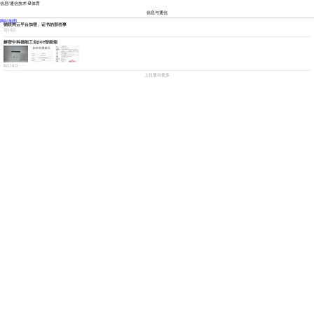
信息/通信技术-6t体育
信息与通信
资讯
市场
技术
网站地图
物联网云平台加密、证书的那些事
3月4日
解密中科德能工业poe智能箱
8月14日
上拉显示更多