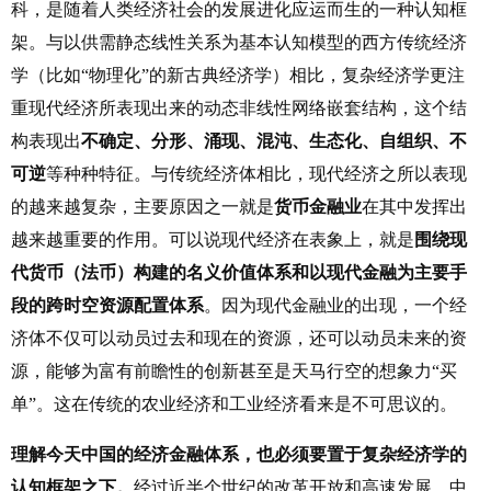
科，是随着人类经济社会的发展进化应运而生的一种认知框
架。与以供需静态线性关系为基本认知模型的西方传统经济
学（比如“物理化”的新古典经济学）相比，复杂经济学更注
重现代经济所表现出来的动态非线性网络嵌套结构，这个结
构表现出
不确定、分形、涌现、混沌、生态化、自组织、不
可逆
等种种特征。与传统经济体相比，现代经济之所以表现
的越来越复杂，主要原因之一就是
货币金融业
在其中发挥出
越来越重要的作用。可以说现代经济在表象上，就是
围绕现
代货币（法币）构建的名义价值体系和以现代金融为主要手
段的跨时空资源配置体系
。因为现代金融业的出现，一个经
济体不仅可以动员过去和现在的资源，还可以动员未来的资
源，能够为富有前瞻性的创新甚至是天马行空的想象力“买
单”。这在传统的农业经济和工业经济看来是不可思议的。
理解今天中国的经济金融体系，也必须要置于复杂经济学的
认知框架之下。
经过近半个世纪的改革开放和高速发展，中