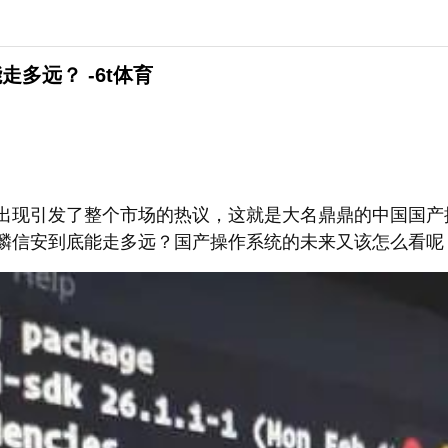
多远？ -6t体育
出现引发了整个市场的热议，这就是大名鼎鼎的中国国产
麟信安到底能走多远？国产操作系统的未来又该怎么看呢