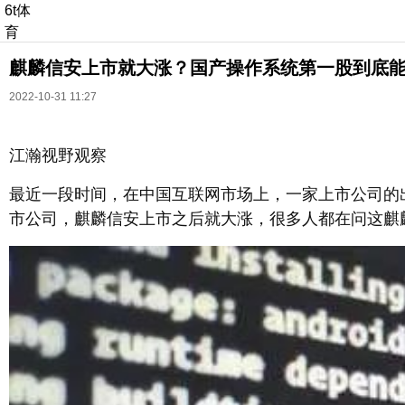
6t体
育
麒麟信安上市就大涨？国产操作系统第一股到底能走
2022-10-31 11:27
江瀚视野观察
长按识别二维码
最近一段时间，在中国互联网市场上，一家上市公司的
进入ofweek阅读全文
市公司，麒麟信安上市之后就大涨，很多人都在问这麒