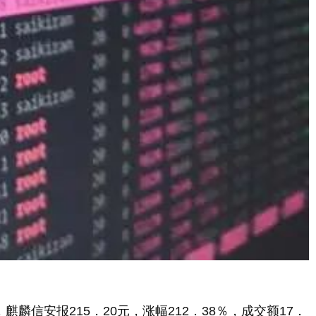
信安报215．20元，涨幅212．38％，成交额17．