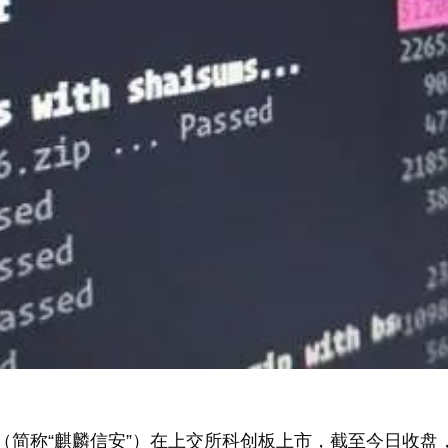
称“麒麟信安”）在上交所科创板上市，截至今日收盘，麒麟