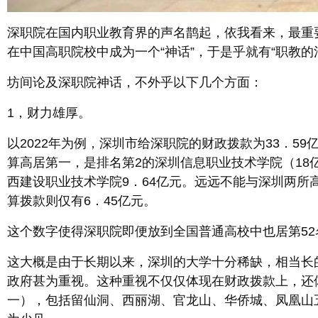
深职院在国内职业教育界的声名鹊起，依我看来，最重
在中国高职院校中成为一个“神话”，于是乎就有“职教的
坊间论及深职院神话，不外乎以下几个方面：
1，财力雄厚。
以2022年为例，深圳市给深职院的财政拨款为33．5
算高居第一，是排名第2的深圳信息职业技术学院（18亿
西建设职业技术学院9．64亿元。远远不能与深圳两
算拨款则仅有6．45亿元。
这个数字使得深职院即便放到全国普通高校中也居第52
这大概是由于长期以来，深圳的大学十分稀缺，相当长
政府甚为重视。这种重视不仅仅体现在财政拨款上，还体
一），包括留仙洞、西丽湖、官龙山、华侨城、凤凰山五