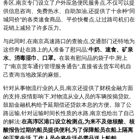
务区,南京专门设立了户外应急便民服务点,不仅可以提
供信息咨询、免费热水、自助加油,还提供了十余种“同
城同价”的各类速食商品、平价快餐点,让过路司机们在
花销上减轻了许多压力。
与此同时,在南京高速路口的查验点,交通部门还特地为
这些奔赴在路上的人准备了慰问品:
牛奶、速食、矿泉
水、消毒湿巾、口罩。
在装有慰问品的袋子中,附上
了“南京货车通行管理服务通告”,直接省去货车司机自
己查询当地政策的麻烦。
针对从事物流行业的人员,南京还提供了财税金融方面
的支持,疫情影响下,对物流从业人员的车辆按揭贷款,
鼓励金融机构给予延期偿还贷款本息的方便。除了公
路运输,针对运输时间长性质的水路,南京也给出了自己
的解法:
在高淳区港口设立检测点,为来不及做核酸、核
酸报告过期的船员提供便利,为了保障船员在船上隔离
的正常生活,工作人员会将生活必需品送上船舶。