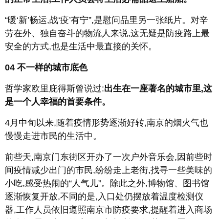
“暖‘新’畅运,战‘疫’有宁”,是慰问品里另一张纸片。对辛
劳在外、独自奋斗的物流人来说,这无疑是防疫路上最
安全的方式,也是生活中最直接的关怀。
04
不一样的城市底色
哲学家欧里庇得斯曾说过:
出生在一座著名的城市里,这
是一个人幸福的首要条件。
4月中旬以来,随着疫情形势逐渐好转,南京的烟火气也
慢慢走进市民的生活中。
前些天,南京门东街区开办了一次户外音乐会,因前些时
间疫情减少出门的市民,纷纷走上老街,找寻一些美味的
小吃,感受热闹的“人气儿”。除此之外,博物馆、图书馆
逐渐恢复开放,不同的是,入口处仍摆放着温度检测仪
器,工作人员依旧遵照南京市防疫要求,提醒着进入商场