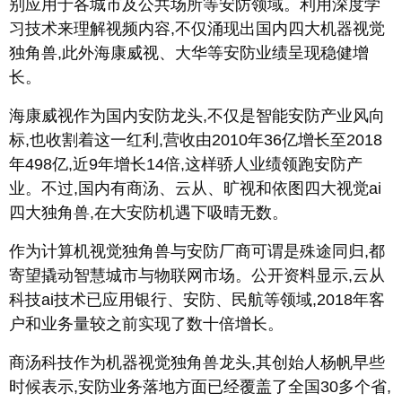
别应用于各城市及公共场所等安防领域。利用深度学
习技术来理解视频内容,不仅涌现出国内四大机器视觉
独角兽,此外海康威视、大华等安防业绩呈现稳健增
长。
海康威视作为国内安防龙头,不仅是智能安防产业风向
标,也收割着这一红利,营收由2010年36亿增长至2018
年498亿,近9年增长14倍,这样骄人业绩领跑安防产
业。不过,国内有商汤、云从、旷视和依图四大视觉ai
四大独角兽,在大安防机遇下吸晴无数。
作为计算机视觉独角兽与安防厂商可谓是殊途同归,都
寄望撬动智慧城市与物联网市场。公开资料显示,云从
科技ai技术已应用银行、安防、民航等领域,2018年客
户和业务量较之前实现了数十倍增长。
商汤科技作为机器视觉独角兽龙头,其创始人杨帆早些
时候表示,安防业务落地方面已经覆盖了全国30多个省,