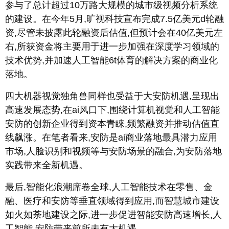
参与了总计超过10万路大规模的城市级视频分析系统
的建设。在今年5月,旷视科技宣布完成7.5亿美元d轮融
资,尽管未披露此轮融资后估值,但预计会在40亿美元左
右,所获资金将主要用于进一步加强在深度学习领域的
技术优势,并加速人工智能6t体育的解决方案的商业化
落地。
四大机器视觉独角兽同样也受益于大安防机遇,呈现出
高速发展态势,在ai风口下,围绕计算机视觉和人工智能
安防的创新企业得到资本青睐,频繁融资并推动估值直
线飙涨。在笔者看来,安防是ai商业落地最具潜力应用
市场,人脸识别和视频等与安防场景的融合,为安防落地
实践带来全新机遇。
最后,智能化浪潮席卷全球,人工智能技术在零售、金
融、医疗和安防等垂直领域得到应用,而智慧城市建设
如火如荼地建设之际,进一步促进智能安防高速增长,人
工智能 安防带来前所未有大机遇。