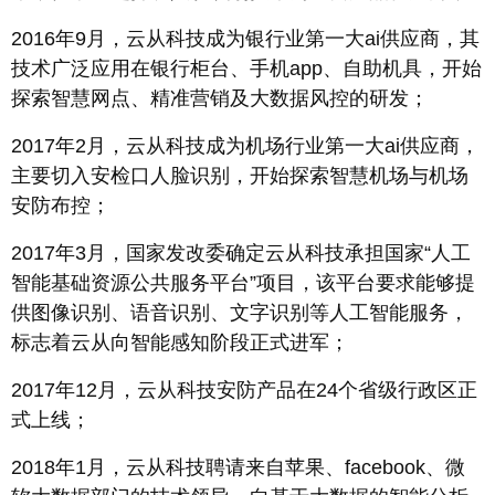
2016年9月，云从科技成为银行业第一大ai供应商，其
技术广泛应用在银行柜台、手机app、自助机具，开始
探索智慧网点、精准营销及大数据风控的研发；
2017年2月，云从科技成为机场行业第一大ai供应商，
主要切入安检口人脸识别，开始探索智慧机场与机场
安防布控；
2017年3月，国家发改委确定云从科技承担国家“人工
智能基础资源公共服务平台”项目，该平台要求能够提
供图像识别、语音识别、文字识别等人工智能服务，
标志着云从向智能感知阶段正式进军；
2017年12月，云从科技安防产品在24个省级行政区正
式上线；
2018年1月，云从科技聘请来自苹果、facebook、微