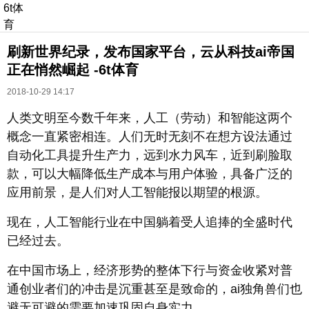
6t体
育
刷新世界纪录，发布国家平台，云从科技ai帝国
正在悄然崛起 -6t体育
2018-10-29 14:17
人类文明至今数千年来，人工（劳动）和智能这两个
概念一直紧密相连。人们无时无刻不在想方设法通过
长按识别二维码
自动化工具提升生产力，远到水力风车，近到刷脸取
进入ofweek阅读全文
款，可以大幅降低生产成本与用户体验，具备广泛的
应用前景，是人们对人工智能报以期望的根源。
现在，人工智能行业在中国躺着受人追捧的全盛时代
已经过去。
在中国市场上，经济形势的整体下行与资金收紧对普
通创业者们的冲击是沉重甚至是致命的，ai独角兽们也
避无可避的需要加速巩固自身实力。