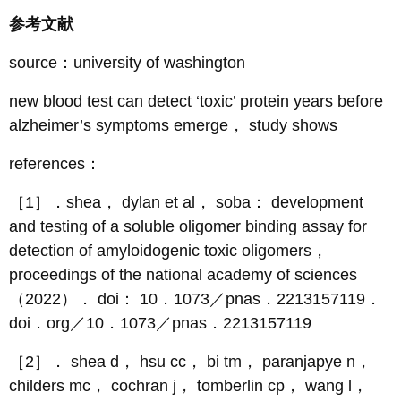
参考文献
source：university of washington
new blood test can detect ‘toxic’ protein years before
alzheimer’s symptoms emerge， study shows
references：
［1］．shea， dylan et al， soba： development
and testing of a soluble oligomer binding assay for
detection of amyloidogenic toxic oligomers，
proceedings of the national academy of sciences
（2022）． doi： 10．1073／pnas．2213157119．
doi．org／10．1073／pnas．2213157119
［2］． shea d， hsu cc， bi tm， paranjapye n，
childers mc， cochran j， tomberlin cp， wang l，