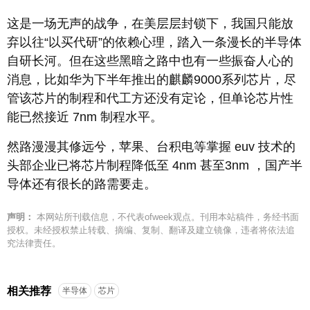
这是一场无声的战争，在美层层封锁下，我国只能放
弃以往“以买代研”的依赖心理，踏入一条漫长的半导体
自研长河。但在这些黑暗之路中也有一些振奋人心的
消息，比如华为下半年推出的麒麟9000系列芯片，尽
管该芯片的制程和代工方还没有定论，但单论芯片性
能已然接近 7nm 制程水平。
然路漫漫其修远兮，苹果、台积电等掌握 euv 技术的
头部企业已将芯片制程降低至 4nm 甚至3nm ，国产半
导体还有很长的路需要走。
声明：
本网站所刊载信息，不代表ofweek观点。刊用本站稿件，务经书面
授权。未经授权禁止转载、摘编、复制、翻译及建立镜像，违者将依法追
究法律责任。
相关推荐
半导体
芯片