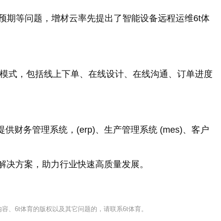
期等问题，增材云率先提出了智能设备远程运维6t体
m 模式，包括线上下单、在线设计、在线沟通、订单进度
管理系统，(erp)、生产管理系统 (mes)、客户
的解决方案，助力行业快速高质量发展。
容、6t体育的版权以及其它问题的，请联系6t体育。