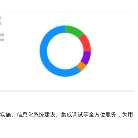
统实施、信息化系统建设、集成调试等全方位服务，为用