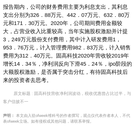
报告期内，公司的财务费用主要为利息支出，其利息
支出分别为326．88万元、442．07万元、632．80万
元和171．30万元。2020年，公司期间费用金额较
大，占营业收入比重较高，当年实施股权激励并计提
3，249万元股份支付费用，其中计入研发费用1，
953．76万元，计入管理费用982．83万元，计入销售
费用为312．40万元。固高科技2020年营收较2019年
增长14．34％，净利润反向下滑45．24％，ipo阶段的
大额股权激励，是否属于突击分红，有待固高科技后
来的投资者去思考。
原文标题 : 固高科技营收净利润波动，税收优惠曾占比过半，与
客户信披不一
声明：
本文由入驻ofweek维科号的作者撰写，观点仅代表作者本人，不代
表ofweek立场。如有侵权或其他问题，请联系举报。