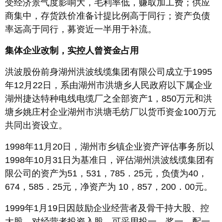
受经济景气度影响大，毛利率低，赚取加工费；供应
商集中，存货跌价准备计提比例高于同行；资产负债
率远高于同行，募资近一半用于补流。
集体企业改制，实控人曾资金占用
洪波股份前身湖州洪波线缆集团有限公司成立于1995
年12月22日，系由湖州市洪塘乡人民政府以下属企业
湖州捷达特种电线电缆厂之全部资产1，850万元和洪
塘乡姚庄村企业湖州市洪塘毛纺厂以货币资金100万元
共同出资设立。
1998年11月20日，湖州市乡镇企业资产评估事务所以
1998年10月31日为基准日，评估湖州洪波线缆集团有
限公司的资产为51，531，785．25元，负债为40，
674，585．25元，净资产为 10，857，200．00元。
1999年1月19日因鼓励企业经营者及骨干持大股、控
大股，对经营者投资入股，可采用投一、奖一、配一