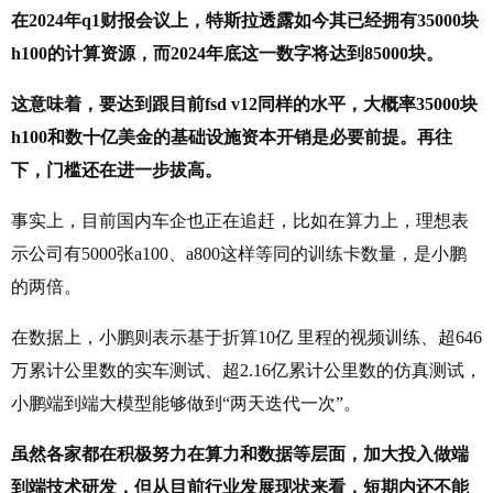
在2024年q1财报会议上，特斯拉透露如今其已经拥有35000块
h100的计算资源，而2024年底这一数字将达到85000块。
这意味着，要达到跟目前fsd v12同样的水平，大概率35000块
h100和数十亿美金的基础设施资本开销是必要前提。再往
下，门槛还在进一步拔高。
事实上，目前国内车企也正在追赶，比如在算力上，理想表
示公司有5000张a100、a800这样等同的训练卡数量，是小鹏
的两倍。
在数据上，小鹏则表示基于折算10亿 里程的视频训练、超646
万累计公里数的实车测试、超2.16亿累计公里数的仿真测试，
小鹏端到端大模型能够做到“两天迭代一次”。
虽然各家都在积极努力在算力和数据等层面，加大投入做端
到端技术研发，但从目前行业发展现状来看，短期内还不能