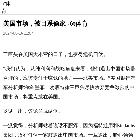
6t体
育
美国市场，被日系偷家 -6t体育
2024-08-16 11:07
三巨头在美国大本营的日子，也变得危机四伏。
长按识别二维码
“我们认为，从纯利润和战略角度来看，他们退出中国市场是
进入ofweek阅读全文
合理的，应该专注于赚钱的地方——北美市场。”美国银行汽
车分析师约翰·墨菲，劝底特律三巨头尽快放弃竞争激烈的中
国市场，将重点放在美国。
这话一出，议论分成两派。
一派觉得，分析师站着说话不腰疼，因为福特通用和stellantis
集团，没有任何一家敢退出中国市场。一旦退出，野心勃勃