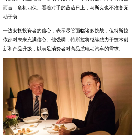
而言，危机四伏。看着对手的蒸蒸日上，马斯克也不准备无
动于衷。
一边安抚投资者的信心，表示尽管面临诸多挑战，但特斯拉
依然对未来充满信心。他强调，特斯拉将继续致力于技术创
新和产品升级，以满足消费者对高品质电动汽车的需求。