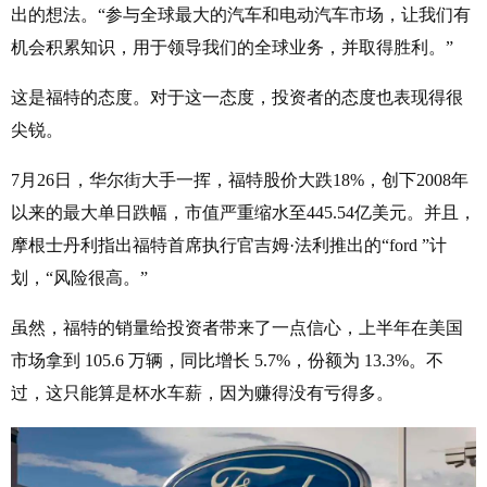
出的想法。“参与全球最大的汽车和电动汽车市场，让我们有
机会积累知识，用于领导我们的全球业务，并取得胜利。”
这是福特的态度。对于这一态度，投资者的态度也表现得很
尖锐。
7月26日，华尔街大手一挥，福特股价大跌18%，创下2008年
以来的最大单日跌幅，市值严重缩水至445.54亿美元。并且，
摩根士丹利指出福特首席执行官吉姆·法利推出的“ford ”计
划，“风险很高。”
虽然，福特的销量给投资者带来了一点信心，上半年在美国
市场拿到 105.6 万辆，同比增长 5.7%，份额为 13.3%。不
过，这只能算是杯水车薪，因为赚得没有亏得多。