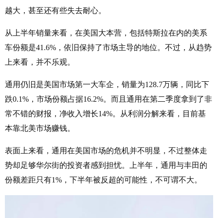
越大，甚至还有些失去耐心。
从上半年销量来看，在美国大本营，包括特斯拉在内的美系
车份额是41.6%，依旧保持了市场主导的地位。不过，从趋势
上来看，并不乐观。
通用仍旧是美国市场第一大车企，销量为128.7万辆，同比下
跌0.1%，市场份额占据16.2%。而且通用在第二季度拿到了非
常不错的财报，净收入增长14%。从利润分解来看，目前基
本靠北美市场赚钱。
表面上来看，通用在美国市场的危机并不明显，不过整体走
势却足够华尔街的投资者感到担忧。上半年，通用与丰田的
份额差距只有1%，下半年被反超的可能性，不可谓不大。