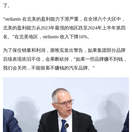
了。
“stellantis 在北美的盈利能力下滑严重，在全球六个大区中，
北美的盈利能力从2023年最强的地区跌至2024年上半年第四
名。”在北美地区，stellantis 收入下降16%。
为了保住销量和利润，唐唯实发出警告，如果集团部分品牌
后续表现依旧不佳，会果断砍掉，“如果一些品牌赚不到钱，
我们会关闭，不能留着不赚钱的汽车品牌。”