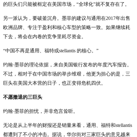
的巨头们只能被框定在美国市场，“全球化”就不复存在了。
另一派认为，要破釜沉舟。墨菲的建议与通用在2017年出售
欧洲品牌、专注于盈利和核心车型的策略一致。如果继续耗
下去，将会在内卷的竞争里耗尽资金。
“中国不再是通用、福特或stellantis 的核心。”
约翰·墨菲的理论依据，来自美国银行发布的年度汽车报告。
不过，相对于在中国市场的举步维艰，他更为担心的是，三
巨头在美国大本营的日子，也正变得危机四伏。
不愿撤退的三巨头
约翰·墨菲的担忧，并非危言耸听。
无论是从上半年的财报还是销量来看，通用、福特和stellantis
都遭到了不小的冲击。据说，华尔街对三家巨头的意见越来