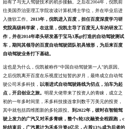
始有了与无人驾驶技术的初步接触。之后在2004年，倪凯前
往美国乔治亚理工学院攻读计算机博士学位，并在毕业后进
入微软工作。
2013年，倪凯进入百度，担任百度深度学习研
究院高级科学家，在这里，倪凯主导了百度无人车的研发工
作，并在2014年牵头研发基于宝马3系gt打造的自动驾驶测试
车，期间其领导的百度自动驾驶团队初具雏形，为后来百度
自动驾驶业务打下基础。
这也是为什么，倪凯被称作“中国自动驾驶第一人”的原因。
之后倪凯离开百度在乐视度过短暂的岁月，最终成立自动驾
驶公司禾多科技，
以渐进式自动驾驶路线为切点，泊车为起
点，开启创业之旅。
明星大佬带来了投资人的青睐，成立之
初的一年多时间里，禾多科技接连拿到数千万美元的投资，
其中就包括四维图新的多轮跟投。
到2022年，彼时在智能驾
驶上发力的广汽又对禾多青睐，整个c轮3次融资全程跟跑，c
轮结束后，广汽累计为禾多注资4亿元，占股13%成为后者的