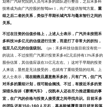
划将广汽研究院的人员与禾多的团队进行整合，之后禾多科
技将成为由广汽控股的智驾tier 1，向广汽提供智驾方案。
重
组之后二者的关系，类似于早期长城汽车与毫末智行之间的
关系。
不过在注资的估值价格上，上述人士表示，广汽并未按照禾
多科技30多亿元的估值进行注资，而是打了非常大的折扣，
低至几亿元的估值级别。
（ps：禾多科技估值目前没有统一
的说法，不过按照广汽累计投资禾多4亿元后持有13%禾多的
股份估算，其估值应该在31亿元左右。）这对于早期的投资
人来说，显然是无法接受的，也就有了重组受阻的结局。上
述人士表示，
现在能救且愿意救禾多的，只有广汽，但广汽
对禾多的重组计划，很可能会搁浅
。
不过，有接近禾多的资
深猎头告诉《赛博汽车》，倪凯本人还在尽力推进重组的事
目前禾多
宜，在广汽的价格与投资人接受度之间寻找共识。
的团队还有150-160人左右，基本能够覆盖项目研发和落