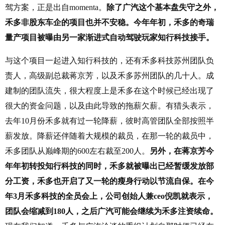
驾方案，正是出自momenta。
除了广汽这个基本盘失守之外，
禾多非股东车企的项目也并不安稳。今年年初，禾多的奇瑞
量产项目被曝由另一家渐进式自动驾驶玩家知行科技接手。
与这个项目一起进入知行科技的，还有禾多科技苏州团队负
责人，高级副总裁蒋京芳，以及禾多苏州团队的几十人。成
建制的团队流失，很大程度上是禾多在这个时候已经出现了
很大的资金问题，以及由此导致的拖薪欠薪。有猎头表示，
去年10月份禾多就有过一轮降薪，彼时高管团队全部按照半
薪发放。降薪还伴随着大规模的裁员，在那一轮的裁员中，
禾多团队从巅峰期的600左右裁至200人。
另外，在
蒋京芳今
年年初转投知行科技的同时，禾多就被曝出已经暂缓发放部
分工资，禾多也开启了又一轮的瘦身行动以节流自保。在今
年3月禾多科技的全员会上，公司创始人兼ceo倪凯就表示，
团队会缩减到180人，之后广汽可能会继续为禾多注资续命。